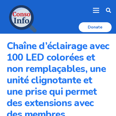
Donate
Chaîne d’éclairage avec
100 LED colorées et
non remplaçables, une
unité clignotante et
une prise qui permet
des extensions avec
des membres