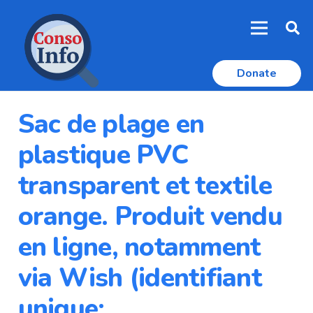
Donate
Sac de plage en
plastique PVC
transparent et textile
orange. Produit vendu
en ligne, notamment
via Wish (identifiant
unique: