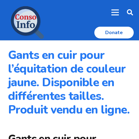
Donate
Gants en cuir pour
l’équitation de couleur
jaune. Disponible en
différentes tailles.
Produit vendu en ligne.
Gants en cuir pour