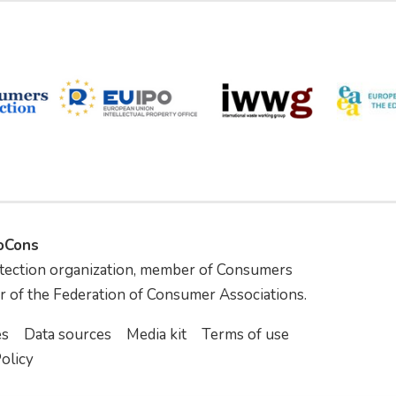
foCons
tection organization, member of Consumers
r of the Federation of Consumer Associations.
es
Data sources
Media kit
Terms of use
olicy