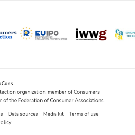
foCons
tection organization, member of Consumers
r of the Federation of Consumer Associations.
es
Data sources
Media kit
Terms of use
olicy