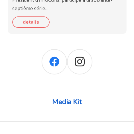
Président d’InfoCons, participe à la soixante-
septième série…
details
Media Kit