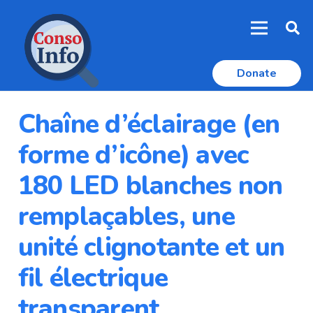
Donate
Chaîne d’éclairage (en
forme d’icône) avec
180 LED blanches non
remplaçables, une
unité clignotante et un
fil électrique
transparent.