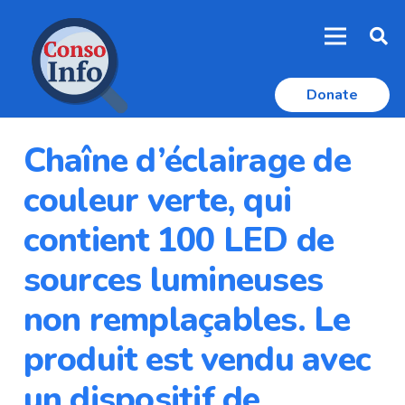
Donate
Chaîne d’éclairage de
couleur verte, qui
contient 100 LED de
sources lumineuses
non remplaçables. Le
produit est vendu avec
un dispositif de