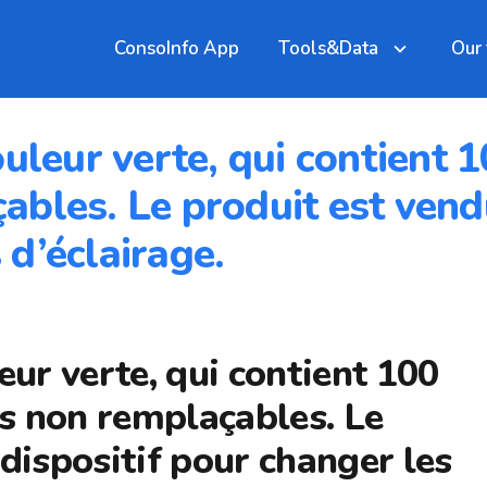
ConsoInfo App
Tools&Data
Our
ouleur verte, qui contient
bles. Le produit est vendu
d’éclairage.
eur verte, qui contient 100
s non remplaçables. Le
dispositif pour changer les