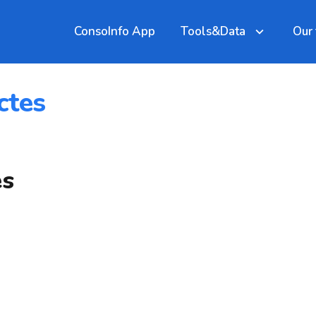
ConsoInfo App
Tools&Data
Our
ctes
es