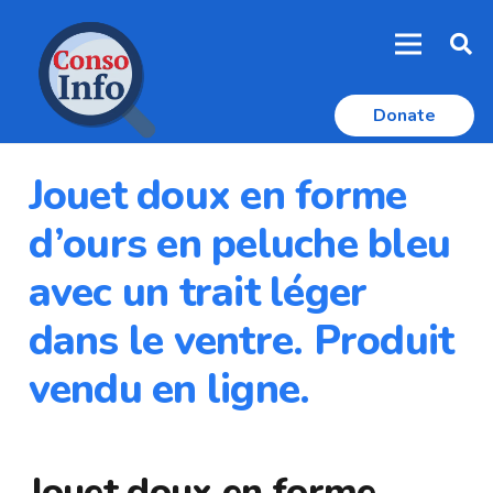
Donate
Jouet doux en forme
d’ours en peluche bleu
avec un trait léger
dans le ventre. Produit
vendu en ligne.
Jouet doux en forme