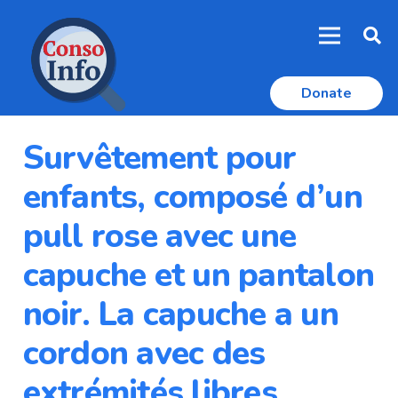
Donate
Survêtement pour
enfants, composé d’un
pull rose avec une
capuche et un pantalon
noir. La capuche a un
cordon avec des
extrémités libres,