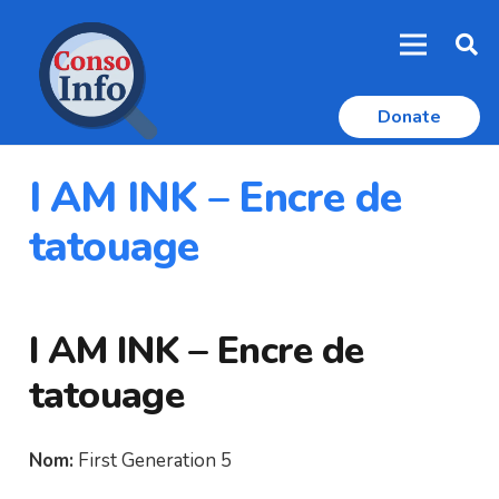
Donate
I AM INK – Encre de
tatouage
I AM INK – Encre de
tatouage
Nom:
First Generation 5