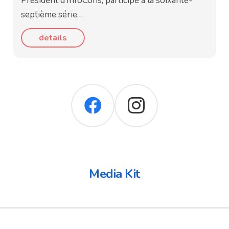
Président d’InfoCons, participe à la soixante-
septième série…
details
Media Kit