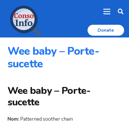
Donate
Wee baby – Porte-
sucette
Wee baby – Porte-
sucette
Nom:
Patterned soother chain