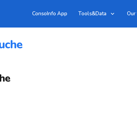
ConsoInfo App
Tools&Data
Our
ouche
che