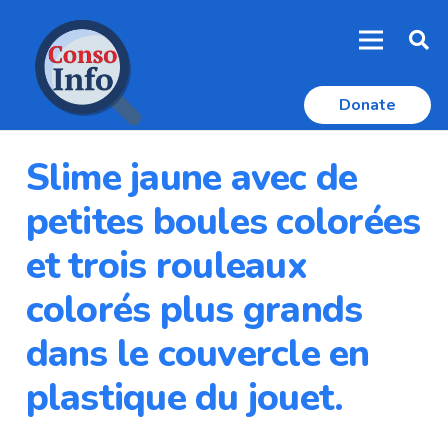
Donate
Slime jaune avec de
petites boules colorées
et trois rouleaux
colorés plus grands
dans le couvercle en
plastique du jouet.