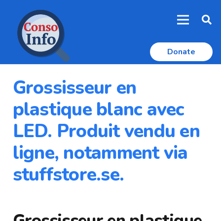
Donate
Grossisseur en
plastique blanc avec
LED. Produit vendu en
ligne, notamment via
stuffstore.se.
Grossisseur en plastique