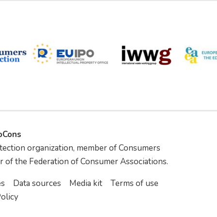
foCons
tection organization, member of Consumers
r of the Federation of Consumer Associations.
es
Data sources
Media kit
Terms of use
olicy