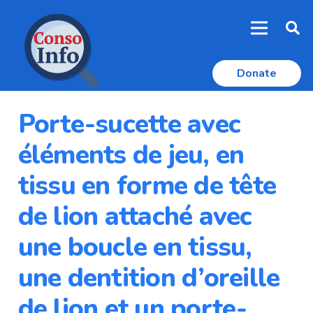
Donate
Porte-sucette avec
éléments de jeu, en
tissu en forme de tête
de lion attaché avec
une boucle en tissu,
une dentition d’oreille
de lion et un porte-