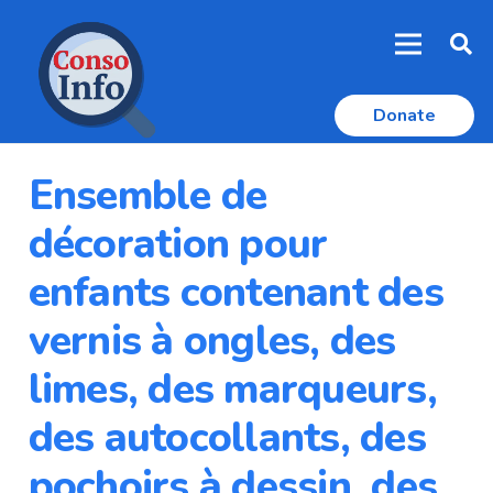
Donate
Ensemble de
décoration pour
enfants contenant des
vernis à ongles, des
limes, des marqueurs,
des autocollants, des
pochoirs à dessin, des