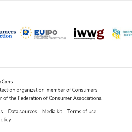
foCons
tection organization, member of Consumers
r of the Federation of Consumer Associations.
es
Data sources
Media kit
Terms of use
olicy