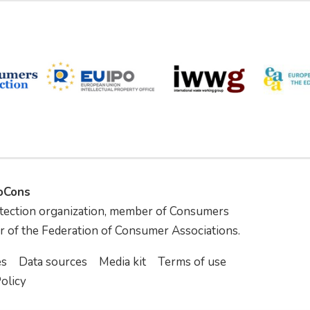
foCons
tection organization, member of Consumers
r of the Federation of Consumer Associations.
es
Data sources
Media kit
Terms of use
olicy