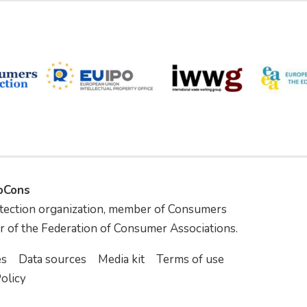
foCons
tection organization, member of Consumers
r of the Federation of Consumer Associations.
es
Data sources
Media kit
Terms of use
olicy