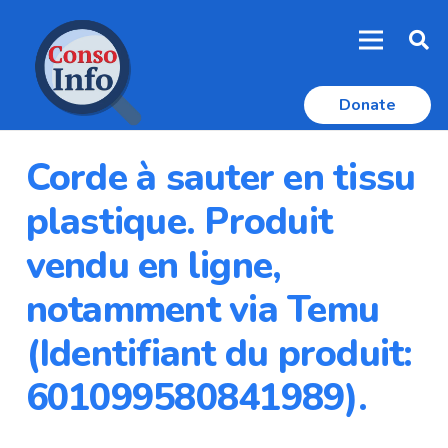
Donate
Corde à sauter en tissu
plastique. Produit
vendu en ligne,
notamment via Temu
(Identifiant du produit:
601099580841989).