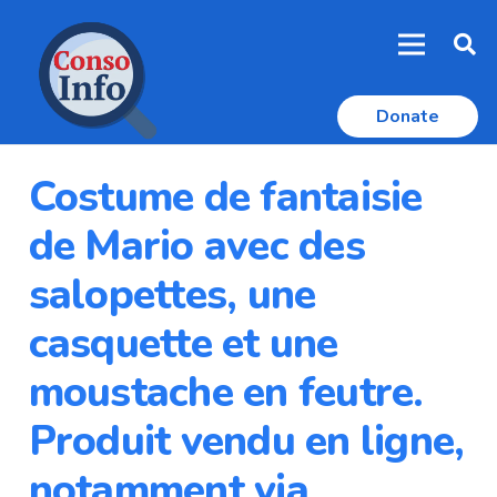
Donate
Costume de fantaisie
de Mario avec des
salopettes, une
casquette et une
moustache en feutre.
Produit vendu en ligne,
notamment via