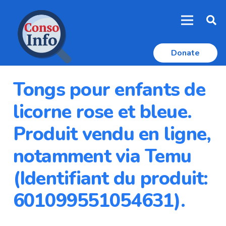
Donate
Tongs pour enfants de
licorne rose et bleue.
Produit vendu en ligne,
notamment via Temu
(Identifiant du produit:
601099551054631).