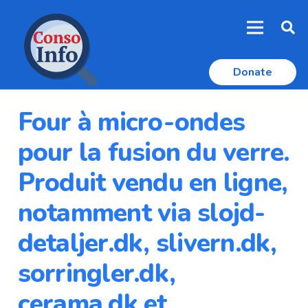
Donate
Four à micro-ondes
pour la fusion du verre.
Produit vendu en ligne,
notamment via slojd-
detaljer.dk, slivern.dk,
sorringler.dk,
cerama.dk et