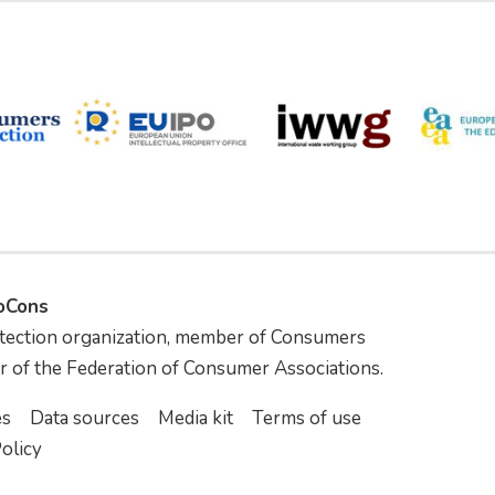
foCons
tection organization, member of Consumers
r of the Federation of Consumer Associations.
es
Data sources
Media kit
Terms of use
olicy