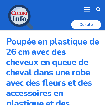
Donate
Poupée en plastique de
26 cm avec des
cheveux en queue de
cheval dans une robe
avec des fleurs et des
accessoires en
plastique et des