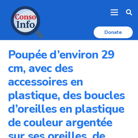
Donate
Poupée d’environ 29
cm, avec des
accessoires en
plastique, des boucles
d’oreilles en plastique
de couleur argentée
sur ses oreilles, de