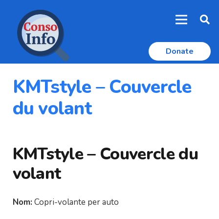
Donate
KMTstyle – Couvercle
du volant
KMTstyle – Couvercle du
volant
Nom:
Copri-volante per auto