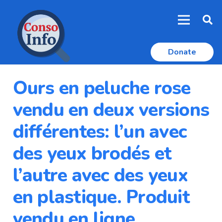
Donate
Ours en peluche rose
vendu en deux versions
différentes: l’un avec
des yeux brodés et
l’autre avec des yeux
en plastique. Produit
vendu en ligne,