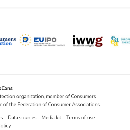
foCons
tection organization, member of Consumers
r of the Federation of Consumer Associations.
es
Data sources
Media kit
Terms of use
olicy