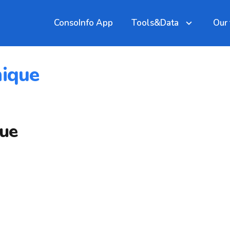
ConsoInfo App
Tools&Data
Our
nique
que