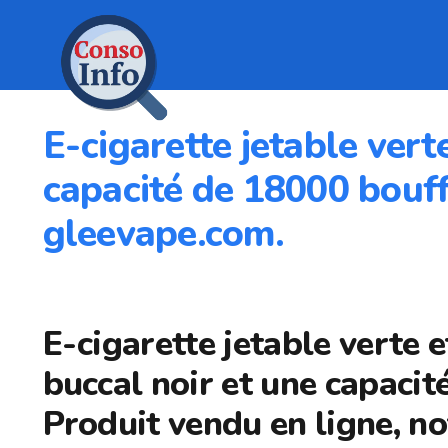
E-cigarette jetable vert
capacité de 18000 bouff
gleevape.com.
E-cigarette jetable verte 
buccal noir et une capacit
Produit vendu en ligne, n