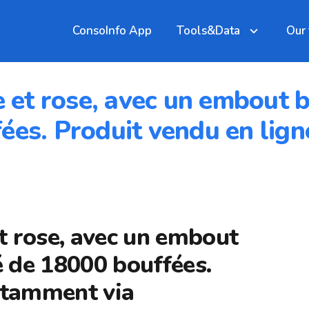
ConsoInfo App
Tools&Data
Our
e et rose, avec un embout b
ées. Produit vendu en lig
et rose, avec un embout
é de 18000 bouffées.
otamment via