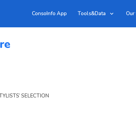
ConsoInfo App
Tools&Data
Our
ire
 STYLISTS’ SELECTION