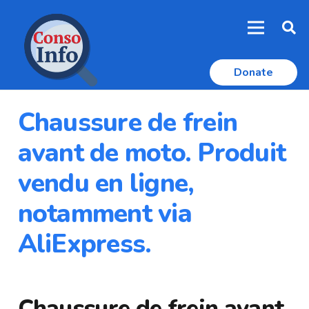
Donate
Chaussure de frein
avant de moto. Produit
vendu en ligne,
notamment via
AliExpress.
Chaussure de frein avant