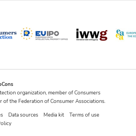
foCons
tection organization, member of Consumers
r of the Federation of Consumer Associations.
es
Data sources
Media kit
Terms of use
olicy