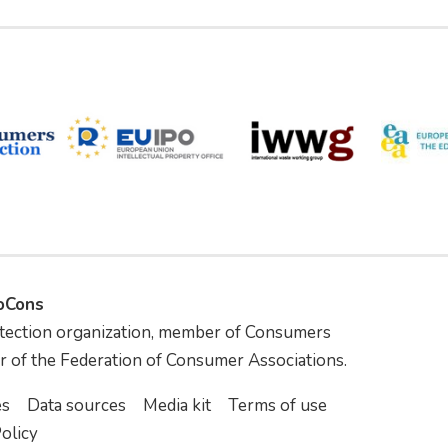
foCons
tection organization, member of Consumers
r of the Federation of Consumer Associations.
es
Data sources
Media kit
Terms of use
olicy