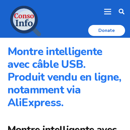
Donate
Montre intelligente
avec câble USB.
Produit vendu en ligne,
notamment via
AliExpress.
Montre intelligente avec