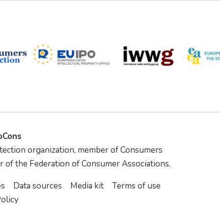
foCons
tection organization, member of Consumers
r of the Federation of Consumer Associations.
es
Data sources
Media kit
Terms of use
olicy