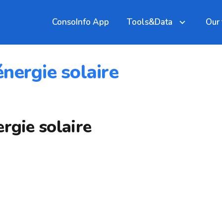
ConsoInfo App
Tools&Data
Our
nergie solaire
rgie solaire