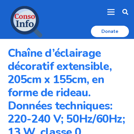
Donate
Chaîne d’éclairage
décoratif extensible,
205cm x 155cm, en
forme de rideau.
Données techniques:
220-240 V; 50Hz/60Hz;
13 W, classe 0.