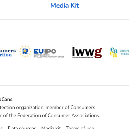
Media Kit
foCons
tection organization, member of Consumers
r of the Federation of Consumer Associations.
es
Data sources
Media kit
Terms of use