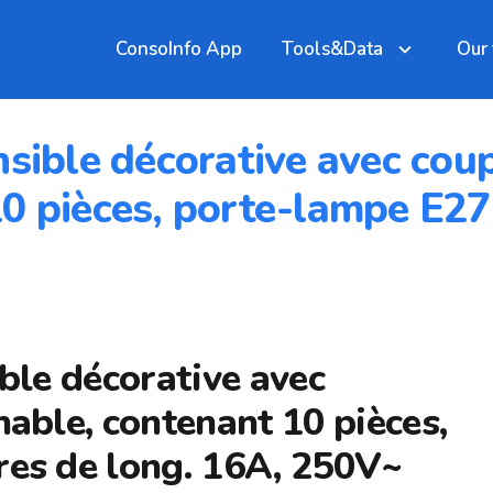
ConsoInfo App
Tools&Data
Our
nsible décorative avec cou
0 pièces, porte-lampe E27 
ble décorative avec
hable, contenant 10 pièces,
res de long. 16A, 250V~