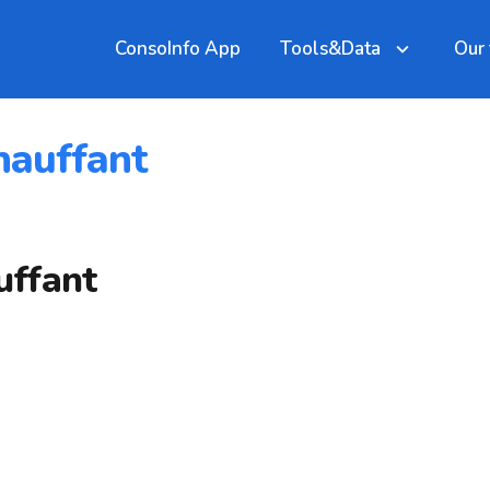
ConsoInfo App
Tools&Data
Our
hauffant
uffant