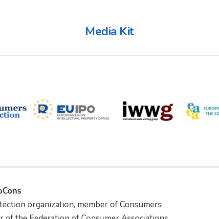
Media Kit
foCons
tection organization, member of Consumers
r of the Federation of Consumer Associations.