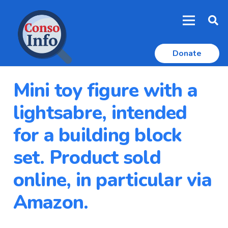
Donate
Mini toy figure with a
lightsabre, intended
for a building block
set. Product sold
online, in particular via
Amazon.