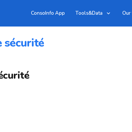
ConsoInfo App
Tools&Data
Our
 sécurité
curité