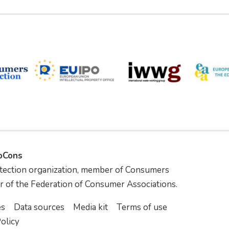
foCons
tection organization, member of Consumers
r of the Federation of Consumer Associations.
es
Data sources
Media kit
Terms of use
olicy