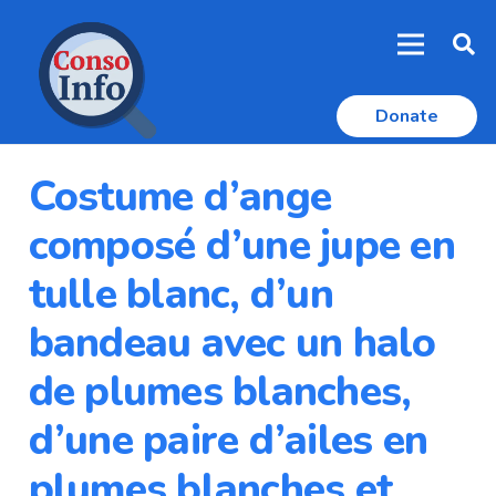
Donate
Costume d’ange
composé d’une jupe en
tulle blanc, d’un
bandeau avec un halo
de plumes blanches,
d’une paire d’ailes en
plumes blanches et