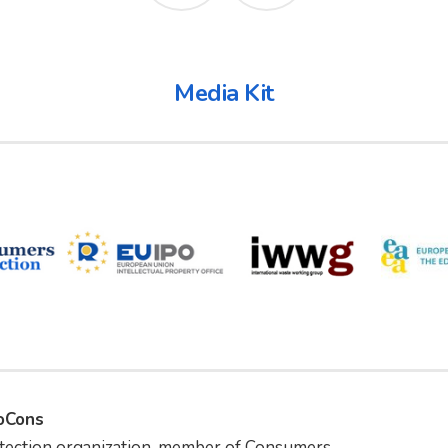
Media Kit
foCons
tection organization, member of Consumers